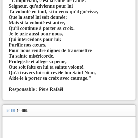
"L'important, c'est la santé de l'âme !"
Seigneur, qu'advienne pour lui
Ta volonté en tout, si tu veux qu'il guérisse,
Que la santé lui soit donnée;
Mais si ta volonté est autre,
Qu'il continue à porter sa croix.
Je te prie aussi pour nous,
Qui intercédons pour lui;
Purifie nos cœurs,
Pour nous rendre dignes de transmettre
Ta sainte miséricorde.
Protège-le et allège sa peine,
Que soit faite en lui ta sainte volonté,
Qu'à travers lui soit révélé ton Saint Nom,
Aide-le à porter sa croix avec courage."
Responsable : Père Rafaël
NOTRE
AGENDA