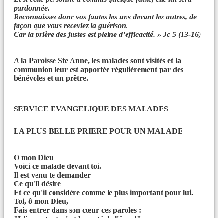
CONF
É
RENCE
É
SOTERISME - EXORCISME
pardonnée.
PAR LE P. FROPPO
Reconnaissez donc vos fautes les uns devant les autres, de
façon que vous receviez la guérison.
Car la prière des justes est pleine d’efficacité. » Jc 5 (13-16)
A la Paroisse Ste Anne, les malades sont visités et la
Liens
communion leur est apportée régulièrement par des
bénévoles et un prêtre.
SERVICE EVANGELIQUE DES MALADES
LA PLUS BELLE PRIERE POUR UN MALADE
O mon Dieu
Voici ce malade devant toi.
Il est venu te demander
Ce qu'il désire
Et ce qu'il considère comme le plus important pour lui.
Toi, ô mon Dieu,
Fais entrer dans son cœur ces paroles :