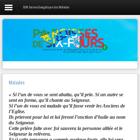
SEM Service Evangélique des Malades
LIENS
Vie de la Paroisse
L'évangile du jour
Nos prêtres
Canção Nova
Webradio 100% musique Chrétienne
Activités Jeunes
Diocèse Fréjus-Toulon
Pastorales et Mouvements
Radios
Contact
Zenit
Malades
Autres...
« Si l’un de vous se sent abattu, qu’il prie. Si un autre se
sent en forme, qu’il chante au Seigneur.
Si l’un de vous est malade qu’il fasse venir les Anciens de
l’Eglise.
NOTRE
PAGE FACEBOOK
Ils prieront pour lui et lui feront l’onction d’huile au nom
du Seigneur.
Paroisse Sainte Anne de Six-Fours
Cette prière faite avec foi sauvera la personne alitée et le
Seigneur la relèvera.
VENDREDI 23 MARS – 19h30
Et si cette personne a commis quelque faute, elle lui sera